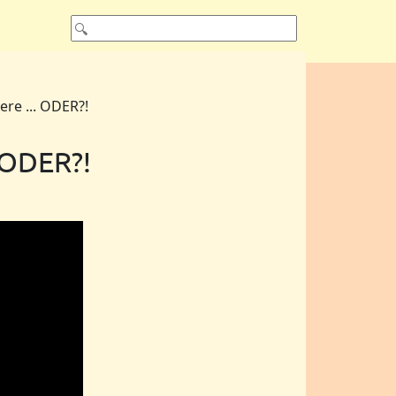
re ... ODER?!
 ODER?!