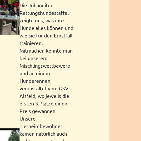
Die Johanniter-
Rettungshundestaffel
zeigte uns, was ihre
Hunde alles können und
wie sie für den Ernstfall
trainieren.
Mitmachen konnte man
bei unserem
Mischlingswettbewerb
und an einem
Hunderennen,
veranstaltet vom GSV
Alsfeld, wo jeweils die
ersten 3 Plätze einen
Preis gewannen.
Unsere
Tierheimbewohner
kamen natürlich auch
nicht zu kurz. Sie alle