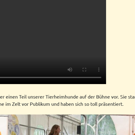
ter einen Teil unserer Tierheimhunde auf der Bühne vor. Sie sta
 im Zelt vor Publikum und haben sich so toll präsentiert.