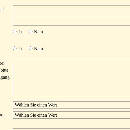
lt
Ja
Nein
Ja
Nein
be;
bitte
igang
ne