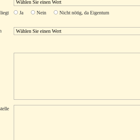
liegt
Ja
Nein
Nicht nötig, da Eigentum
n
telle