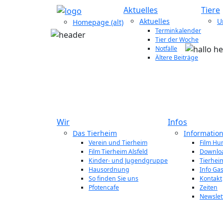
Aktuelles
Tiere
Aktuelles
U
Homepage (alt)
Terminkalender
Tier der Woche
Notfälle
Ältere Beiträge
Wir
Infos
Das Tierheim
Informatio
Verein und Tierheim
Film Hu
Film Tierheim Alsfeld
Downlo
Kinder- und Jugendgruppe
Tierheim
Hausordnung
Info Ga
So finden Sie uns
Kontakt
Pfotencafe
Zeiten
Newslet