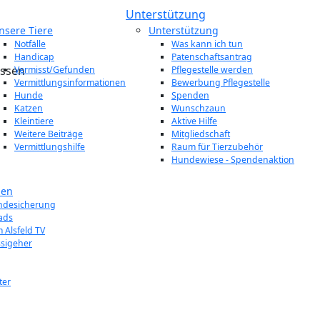
Unterstützung
nsere Tiere
Unterstützung
Notfälle
Was kann ich tun
Handicap
Patenschaftsantrag
Vermisst/Gefunden
Pflegestelle werden
Vermittlungsinformationen
Bewerbung Pflegestelle
Hunde
Spenden
Katzen
Wunschzaun
Kleintiere
Aktive Hilfe
Weitere Beiträge
Mitgliedschaft
Vermittlungshilfe
Raum für Tierzubehör
Hundewiese - Spendenaktion
nen
ndesicherung
ads
 Alsfeld TV
ssigeher
ter