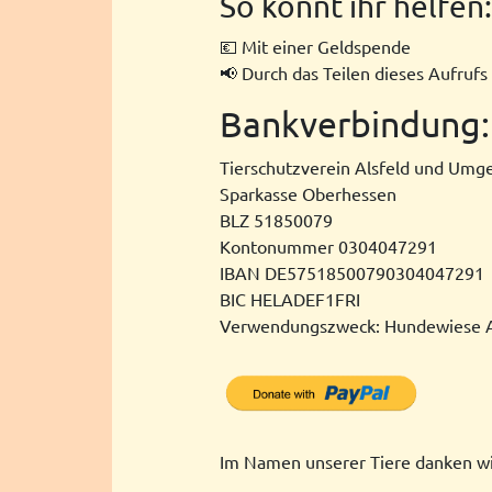
So könnt ihr helfen:
💶 Mit einer Geldspende
📢 Durch das Teilen dieses Aufrufs
Bankverbindung:
Tierschutzverein Alsfeld und Umg
Sparkasse Oberhessen
BLZ 51850079
Kontonummer 0304047291
IBAN DE57518500790304047291
BIC HELADEF1FRI
Verwendungszweck: Hundewiese A
Im Namen unserer Tiere danken wir