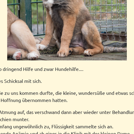
 dringend Hilfe und zwar Hundehilfe....
s Schicksal mit sich.
 sie zu uns kommen durfte, die kleine, wundersüße und etwas s
fe Hoffnung übernommen hatten.
e Atmung auf, das verschwand dann aber wieder unter Behandlu
schien munter.
fang ungewöhnlich zu, Flüssigkeit sammelte sich an.
ende Anämie und ab gings in die Klinik mit der kleinen Dame.