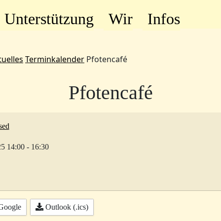
Unterstützung
Wir
Infos
tuelles
Terminkalender
Pfotencafé
Pfotencafé
sed
25
14:00
-
16:30
Google
Outlook (.ics)