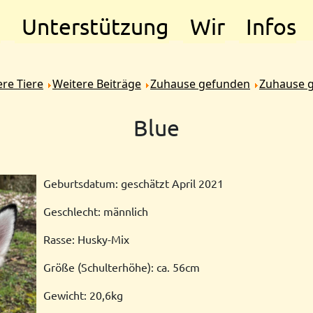
e
Unterstützung
Wir
Infos
re Tiere
Weitere Beiträge
Zuhause gefunden
Zuhause 
Blue
Geburtsdatum: geschätzt April 2021
Geschlecht: männlich
Rasse: Husky-Mix
Größe (Schulterhöhe): ca. 56cm
Gewicht: 20,6kg