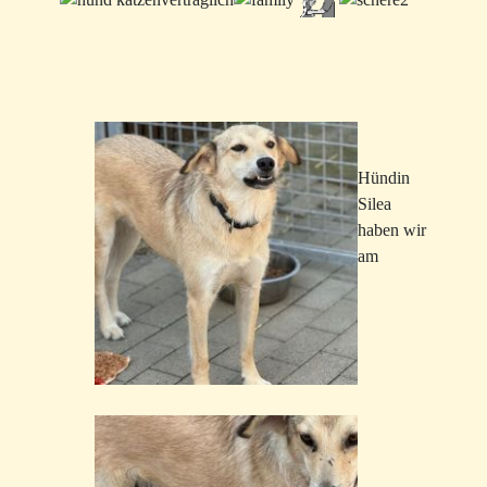
Hündin
Silea
haben wir
am