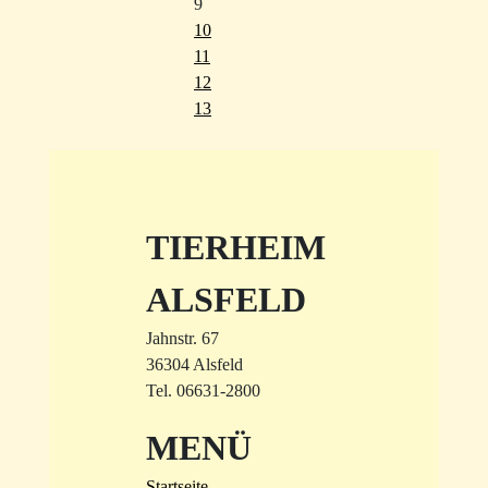
9
10
11
12
13
TIERHEIM
ALSFELD
Jahnstr. 67
36304 Alsfeld
Tel. 06631-2800
MENÜ
Startseite