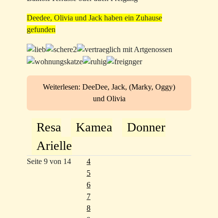
Deedee, Olivia und Jack haben ein Zuhause
gefunden
Weiterlesen: DeeDee, Jack, (Marky, Oggy)
und Olivia
Resa
Kamea
Donner
Arielle
Seite 9 von 14
4
5
6
7
8